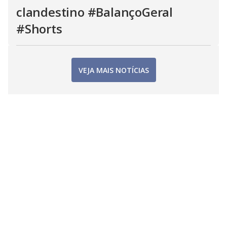
clandestino #BalançoGeral
#Shorts
VEJA MAIS NOTÍCIAS