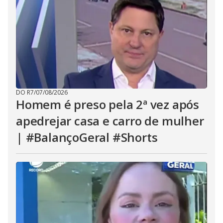
DO R7
/
07/08/2026
Homem é preso pela 2ª vez após
apedrejar casa e carro de mulher
| #BalançoGeral #Shorts