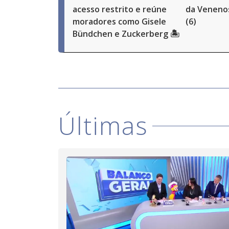
acesso restrito e reúne
da Venenos
moradores como Gisele
(6)
Bündchen e Zuckerberg 🏝️
Últimas