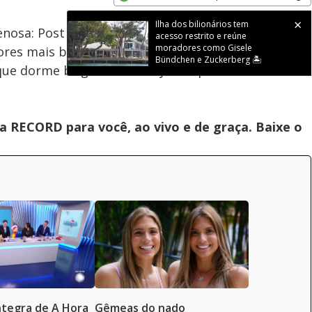
Velocidade
Opens in new window
enosa: Post misterioso de Marina Ruy Barbosa
dores mais bonitos e que têm 'molho' entre as
iz que dorme brigada com Neymar quando discorda
 RECORD para você, ao vivo e de graça. Baixe o
íntegra de A Hora
Gêmeas do nado