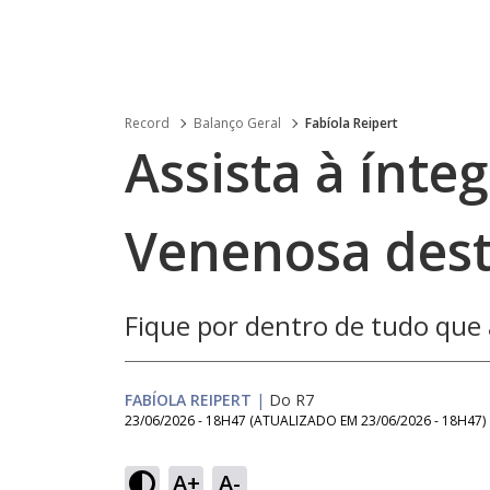
Record
Balanço Geral
Fabíola Reipert
Assista à ínte
Venenosa desta
Fique por dentro de tudo qu
FABÍOLA REIPERT
|
Do R7
23/06/2026 - 18H47
(ATUALIZADO EM
23/06/2026 - 18H47
)
Loaded
:
5.52%
A+
A-