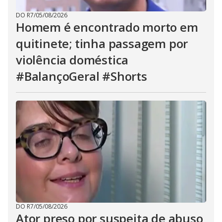
DO R7
/
05/08/2026
Homem é encontrado morto em
quitinete; tinha passagem por
violência doméstica
#BalançoGeral #Shorts
DO R7
/
05/08/2026
Ator preso por suspeita de abuso