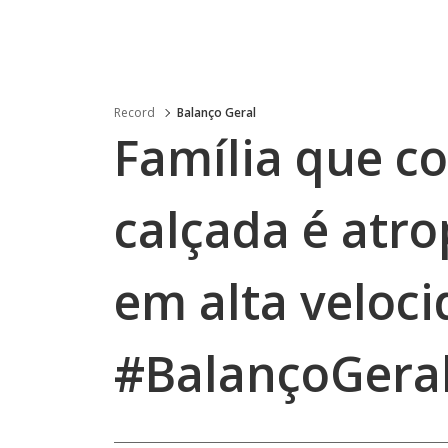
Record
Balanço Geral
Família que c
calçada é atro
em alta veloci
#BalançoGeral