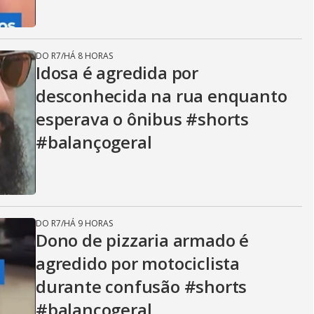
DO R7
/
HÁ 8 HORAS
Idosa é agredida por
desconhecida na rua enquanto
esperava o ônibus #shorts
#balançogeral
DO R7
/
HÁ 9 HORAS
Dono de pizzaria armado é
agredido por motociclista
durante confusão #shorts
#balançogeral