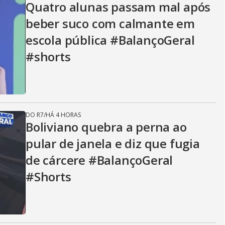
Quatro alunas passam mal após
beber suco com calmante em
escola pública #BalançoGeral
#shorts
DO R7
/
HÁ 4 HORAS
Boliviano quebra a perna ao
pular de janela e diz que fugia
de cárcere #BalançoGeral
#Shorts