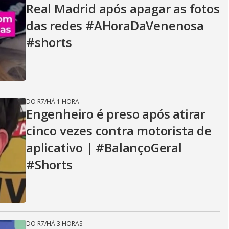
Real Madrid após apagar as fotos
das redes #AHoraDaVenenosa
#shorts
DO R7
/
HÁ 1 HORA
Engenheiro é preso após atirar
cinco vezes contra motorista de
aplicativo | #BalançoGeral
#Shorts
DO R7
/
HÁ 3 HORAS