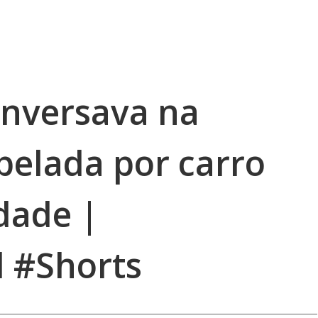
onversava na
pelada por carro
dade |
 #Shorts