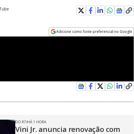
uTube
Adicione como fonte preferencial no Google
Opens in new window
DO R7
/
HÁ 1 HORA
Vini Jr. anuncia renovação com