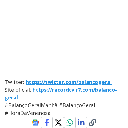
Twitter:
https://twitter.com/balancogeral
Site oficial:
https://recordtv.r7.com/balanco-
geral
#BalançoGeralManhã #BalançoGeral
#HoraDaVenenosa