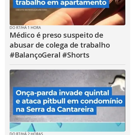
DO R7
/
HÁ 1 HORA
Médico é preso suspeito de
abusar de colega de trabalho
#BalançoGeral #Shorts
DO R7
/
HÁ 2 HORAS