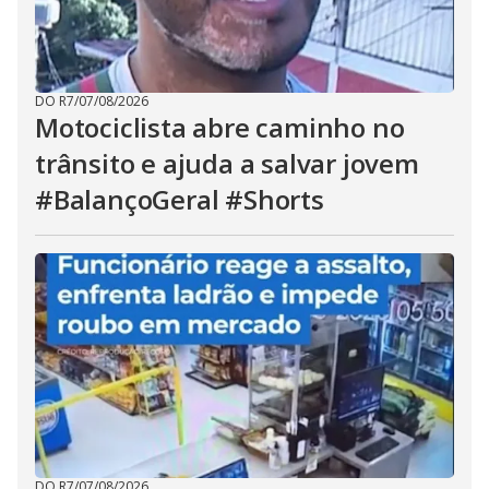
DO R7
/
07/08/2026
Motociclista abre caminho no
trânsito e ajuda a salvar jovem
#BalançoGeral #Shorts
DO R7
/
07/08/2026