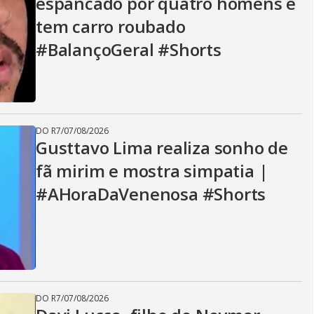
espancado por quatro homens e
tem carro roubado
#BalançoGeral #Shorts
DO R7
/
07/08/2026
Gusttavo Lima realiza sonho de
fã mirim e mostra simpatia |
#AHoraDaVenenosa #Shorts
DO R7
/
07/08/2026