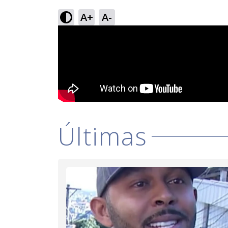
A+
A-
Últimas