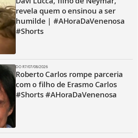
Davi Lucca, filho de Neymar,
revela quem o ensinou a ser
humilde | #AHoraDaVenenosa
#Shorts
DO R7
/
07/08/2026
Roberto Carlos rompe parceria
com o filho de Erasmo Carlos
#Shorts #AHoraDaVenenosa