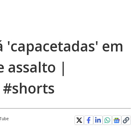
á 'capacetadas' em
 assalto |
 #shorts
uTube