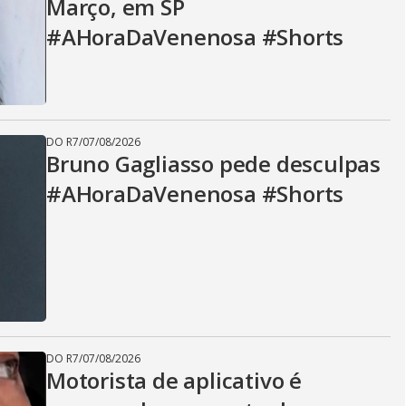
Março, em SP
#AHoraDaVenenosa #Shorts
DO R7
/
07/08/2026
Bruno Gagliasso pede desculpas
#AHoraDaVenenosa #Shorts
DO R7
/
07/08/2026
Motorista de aplicativo é