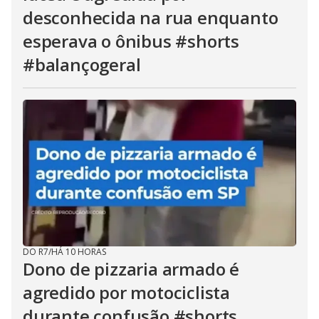
desconhecida na rua enquanto
esperava o ônibus #shorts
#balançogeral
DO R7
/
HÁ 10 HORAS
Dono de pizzaria armado é
agredido por motociclista
durante confusão #shorts