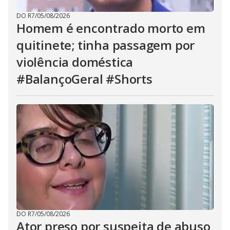
DO R7
/
05/08/2026
Homem é encontrado morto em
quitinete; tinha passagem por
violência doméstica
#BalançoGeral #Shorts
DO R7
/
05/08/2026
Ator preso por suspeita de abuso