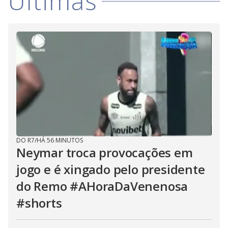
Últimas
DO R7
/
HÁ 56 MINUTOS
Neymar troca provocações em
jogo e é xingado pelo presidente
do Remo #AHoraDaVenenosa
#shorts