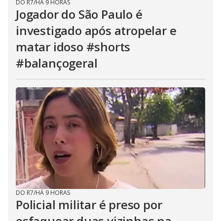
DO R7
/
HÁ 9 HORAS
Jogador do São Paulo é
investigado após atropelar e
matar idoso #shorts
#balançogeral
DO R7
/
HÁ 9 HORAS
Policial militar é preso por
esfaquear duas vizinhas na