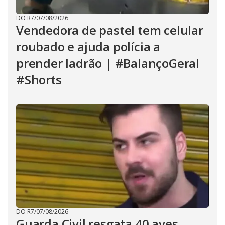
DO R7
/
07/08/2026
Vendedora de pastel tem celular
roubado e ajuda polícia a
prender ladrão | #BalançoGeral
#Shorts
DO R7
/
07/08/2026
Guarda Civil resgata 40 aves