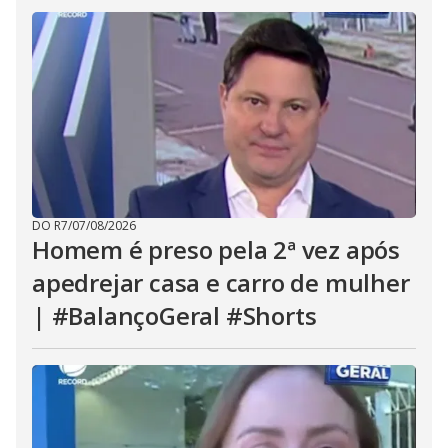
DO R7
/
07/08/2026
Homem é preso pela 2ª vez após
apedrejar casa e carro de mulher
| #BalançoGeral #Shorts