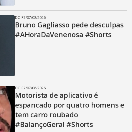
DO R7
/
07/08/2026
Bruno Gagliasso pede desculpas
#AHoraDaVenenosa #Shorts
DO R7
/
07/08/2026
Motorista de aplicativo é
espancado por quatro homens e
tem carro roubado
#BalançoGeral #Shorts