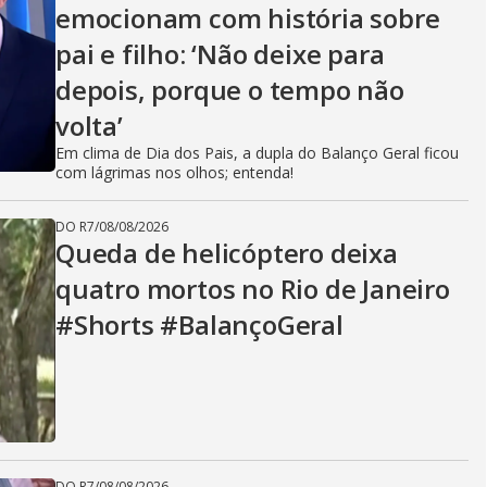
emocionam com história sobre
pai e filho: ‘Não deixe para
depois, porque o tempo não
volta’
Em clima de Dia dos Pais, a dupla do Balanço Geral ficou
com lágrimas nos olhos; entenda!
DO R7
/
08/08/2026
Queda de helicóptero deixa
quatro mortos no Rio de Janeiro
#Shorts #BalançoGeral
DO R7
/
08/08/2026