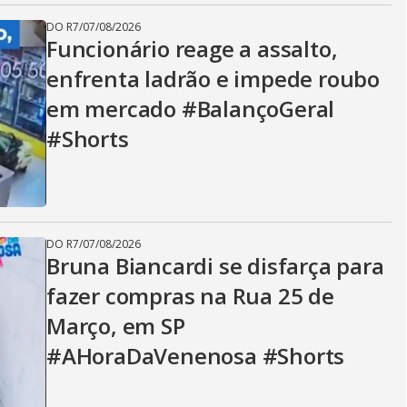
DO R7
/
07/08/2026
Funcionário reage a assalto,
enfrenta ladrão e impede roubo
em mercado #BalançoGeral
#Shorts
DO R7
/
07/08/2026
Bruna Biancardi se disfarça para
fazer compras na Rua 25 de
Março, em SP
#AHoraDaVenenosa #Shorts