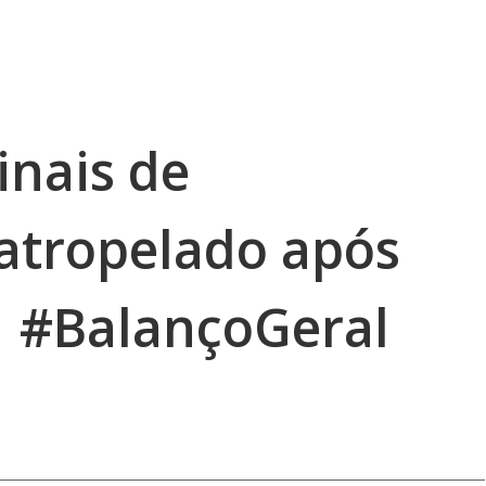
nais de
atropelado após
 | #BalançoGeral