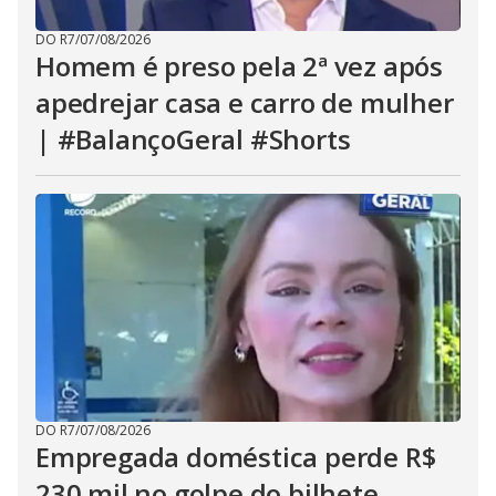
DO R7
/
07/08/2026
Homem é preso pela 2ª vez após
apedrejar casa e carro de mulher
| #BalançoGeral #Shorts
DO R7
/
07/08/2026
Empregada doméstica perde R$
230 mil no golpe do bilhete