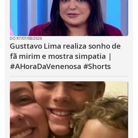
DO R7
/
07/08/2026
Gusttavo Lima realiza sonho de
fã mirim e mostra simpatia |
#AHoraDaVenenosa #Shorts