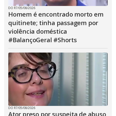
DO R7
/
05/08/2026
Homem é encontrado morto em
quitinete; tinha passagem por
violência doméstica
#BalançoGeral #Shorts
DO R7
/
05/08/2026
Ator preso por suspeita de abuso