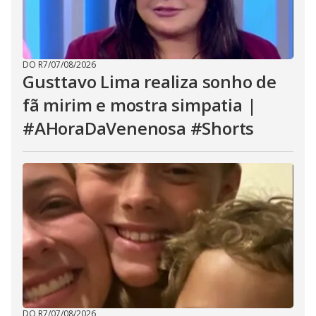
DO R7
/
07/08/2026
Gusttavo Lima realiza sonho de
fã mirim e mostra simpatia |
#AHoraDaVenenosa #Shorts
DO R7
/
07/08/2026