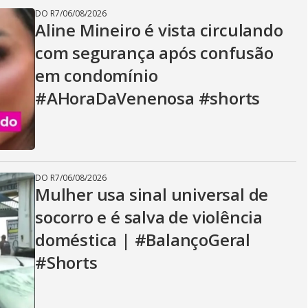
DO R7
/
06/08/2026
Aline Mineiro é vista circulando
com segurança após confusão
em condomínio
#AHoraDaVenenosa #shorts
DO R7
/
06/08/2026
Mulher usa sinal universal de
socorro e é salva de violência
doméstica | #BalançoGeral
#Shorts