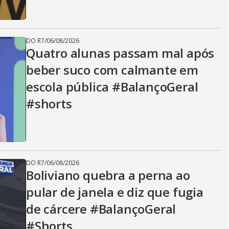
DO R7
/
06/08/2026
Quatro alunas passam mal após
beber suco com calmante em
escola pública #BalançoGeral
#shorts
DO R7
/
06/08/2026
Boliviano quebra a perna ao
pular de janela e diz que fugia
de cárcere #BalançoGeral
#Shorts