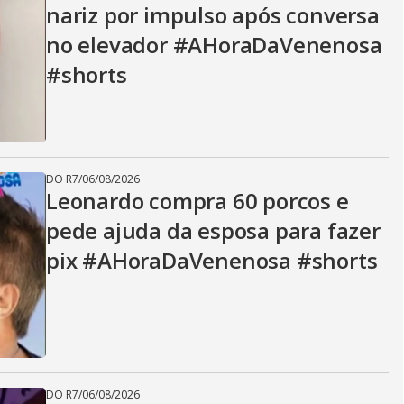
nariz por impulso após conversa
no elevador #AHoraDaVenenosa
#shorts
DO R7
/
06/08/2026
Leonardo compra 60 porcos e
pede ajuda da esposa para fazer
pix #AHoraDaVenenosa #shorts
DO R7
/
06/08/2026