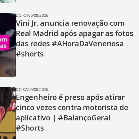
DO R7
/
06/08/2026
Vini Jr. anuncia renovação com
Real Madrid após apagar as fotos
das redes #AHoraDaVenenosa
#shorts
DO R7
/
06/08/2026
Engenheiro é preso após atirar
cinco vezes contra motorista de
aplicativo | #BalançoGeral
#Shorts