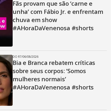
Fãs provam que são ‘carne e
unha’ com Fábio Jr. e enfrentam
chuva em show
#AHoraDaVenenosa #shorts
DO R7
/
06/08/2026
Bia e Branca rebatem críticas
sobre seus corpos: ‘Somos
mulheres normais’
#AHoraDaVenenosa #shorts