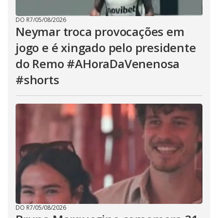
DO R7
/
05/08/2026
Neymar troca provocações em
jogo e é xingado pelo presidente
do Remo #AHoraDaVenenosa
#shorts
DO R7
/
05/08/2026