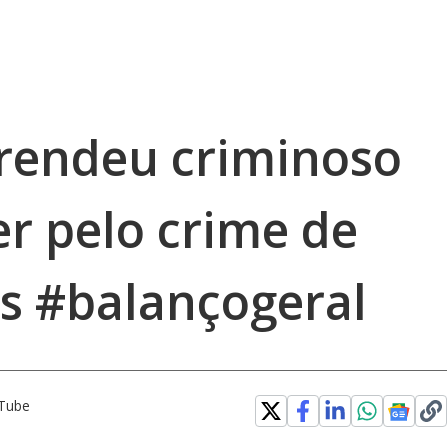
endeu criminoso
r pelo crime de
ts #balançogeral
uTube