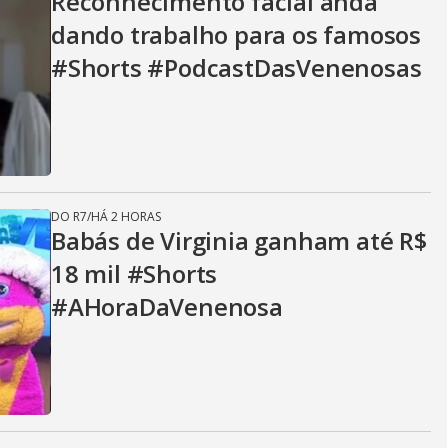
Reconhecimento facial anda
dando trabalho para os famosos
#Shorts #PodcastDasVenenosas
DO R7
/
HÁ 2 HORAS
Babás de Virginia ganham até R$
18 mil #Shorts
#AHoraDaVenenosa