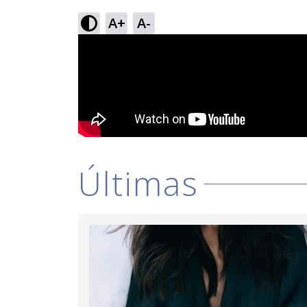
A+
A-
Últimas