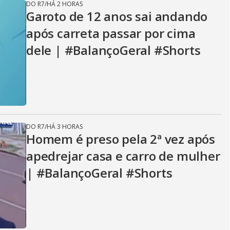
DO R7
/
HÁ 2 HORAS
Garoto de 12 anos sai andando
após carreta passar por cima
dele | #BalançoGeral #Shorts
DO R7
/
HÁ 3 HORAS
Homem é preso pela 2ª vez após
apedrejar casa e carro de mulher
| #BalançoGeral #Shorts