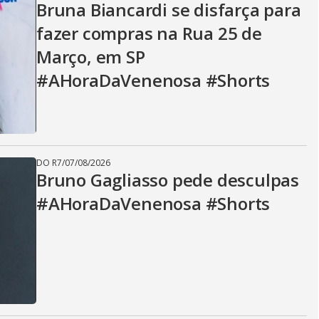
Bruna Biancardi se disfarça para
fazer compras na Rua 25 de
Março, em SP
#AHoraDaVenenosa #Shorts
DO R7
/
07/08/2026
Bruno Gagliasso pede desculpas
#AHoraDaVenenosa #Shorts