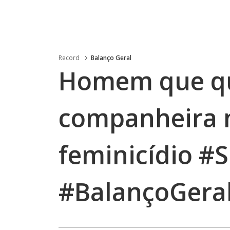
Record
Balanço Geral
Homem que qu
companheira 
feminicídio #
#BalançoGera