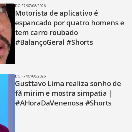
DO R7
/
07/08/2026
Motorista de aplicativo é
espancado por quatro homens e
tem carro roubado
#BalançoGeral #Shorts
DO R7
/
07/08/2026
Gusttavo Lima realiza sonho de
fã mirim e mostra simpatia |
#AHoraDaVenenosa #Shorts