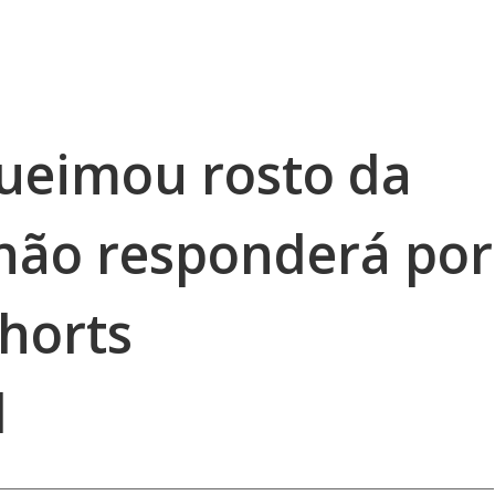
eimou rosto da
não responderá por
Shorts
l