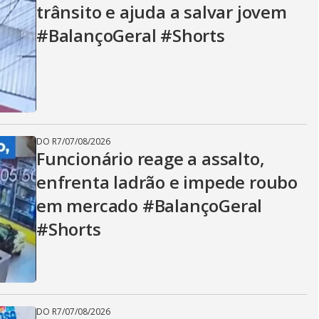
trânsito e ajuda a salvar jovem
#BalançoGeral #Shorts
DO R7
/
07/08/2026
Funcionário reage a assalto,
enfrenta ladrão e impede roubo
em mercado #BalançoGeral
#Shorts
DO R7
/
07/08/2026