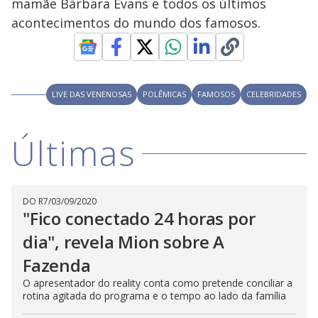
a
mamãe Bárbara Evans e todos os últimos
s
o
s
acontecimentos do mundo dos famosos.
y
M
V
u
d
o
LIVE DAS VENENOSAS
POLÊMICAS
FAMOSOS
CELEBRIDADES
i
Últimas
d
e
DO R7
/
03/09/2020
"Fico conectado 24 horas por
dia", revela Mion sobre A
o
Fazenda
O apresentador do reality conta como pretende conciliar a
rotina agitada do programa e o tempo ao lado da família