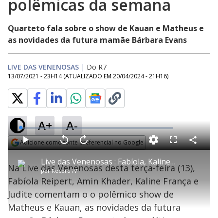
polêmicas da semana
Quarteto fala sobre o show de Kauan e Matheus e
as novidades da futura mamãe Bárbara Evans
LIVE DAS VENENOSAS
|
Do R7
13/07/2021 - 23H14
(ATUALIZADO EM
20/04/2024 - 21H16
)
A+
A-
L
o
a
Adicione como fonte preferencial no Google
d
C
P
V
A
P
F
e
o
l
o
v
u
Opens in new window
d
m
a
l
a
l
:
Live das Venenosas : Fabíola, Kaline, Amin e Judite comentam as polêmicas da semana
p
y
t
n
l
0
Na Live das Venenosas desta terça-feira (13),
a
a
ç
s
.
por
RecordTV
r
r
a
c
4
t
1
r
l
r
8
Fabíola Reipert, Amin Khader, Kaline França e
i
0
1
e
%
l
s
0
e
h
Judite comentam o o polêmico show de
e
s
n
a
g
e
r
u
g
Matheus e Kauan, as novidades da futura
n
u
d
n
o
d