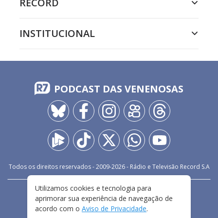
RECORD
INSTITUCIONAL
PODCAST DAS VENENOSAS
Todos os direitos reservados - 2009-
2026
- Rádio e Televisão Record S.A
Utilizamos cookies e tecnologia para
CARREIRA
FALE CONOSCO
PRIVACIDADE
aprimorar sua experiência de navegação de
TERMOS E CONDIÇÕES DE USO
acordo com o
Aviso de Privacidade
.