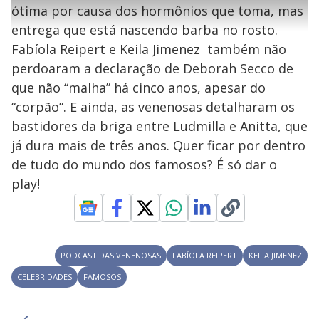
l
s
0
e
h
ótima por causa dos hormônios que toma, mas
e
s
n
a
g
e
r
u
g
entrega que está nascendo barba no rosto.
n
u
a
d
n
o
d
Fabíola Reipert e Keila Jimenez também não
s
o
s
perdoaram a declaração de Deborah Secco de
y
que não “malha” há cinco anos, apesar do
“corpão”. E ainda, as venenosas detalharam os
M
V
u
d
bastidores da briga entre Ludmilla e Anitta, que
o
já dura mais de três anos. Quer ficar por dentro
i
de tudo do mundo dos famosos? É só dar o
play!
d
e
PODCAST DAS VENENOSAS
FABÍOLA REIPERT
KEILA JIMENEZ
CELEBRIDADES
FAMOSOS
o