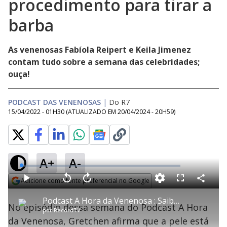
procedimento para tirar a
barba
As venenosas Fabíola Reipert e Keila Jimenez
contam tudo sobre a semana das celebridades;
ouça!
PODCAST DAS VENENOSAS
|
Do R7
15/04/2022 - 01H30
(ATUALIZADO EM
20/04/2024 - 20H59
)
A+
A-
L
o
a
Adicione como fonte preferencial no Google
d
C
P
V
A
P
F
e
o
l
o
v
u
Opens in new window
d
m
a
l
a
l
:
Podcast A Hora da Venenosa : Saiba quem é a famosa que precisa fazer procedimento para tirar a barba
p
y
t
n
l
0
No episódio dessa semana do Podcast A Hora
a
a
ç
s
.
por
RecordTV
r
r
a
c
8
t
1
r
r
7
da Venenosa, Gretchen afirma que a pele está
i
0
1
e
%
l