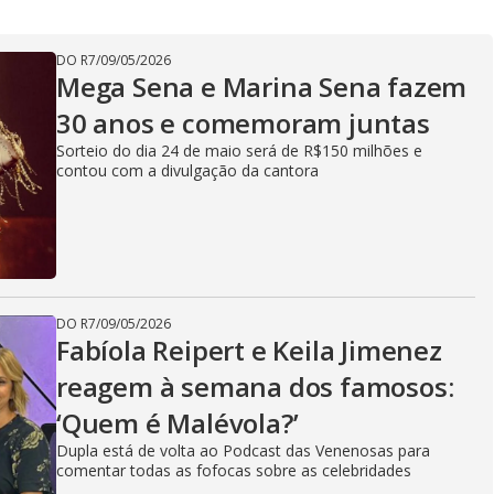
V
DO R7
/
09/05/2026
Mega Sena e Marina Sena fazem
i
30 anos e comemoram juntas
Sorteio do dia 24 de maio será de R$150 milhões e
contou com a divulgação da cantora
d
e
DO R7
/
09/05/2026
Fabíola Reipert e Keila Jimenez
o
reagem à semana dos famosos:
‘Quem é Malévola?’
Dupla está de volta ao Podcast das Venenosas para
comentar todas as fofocas sobre as celebridades