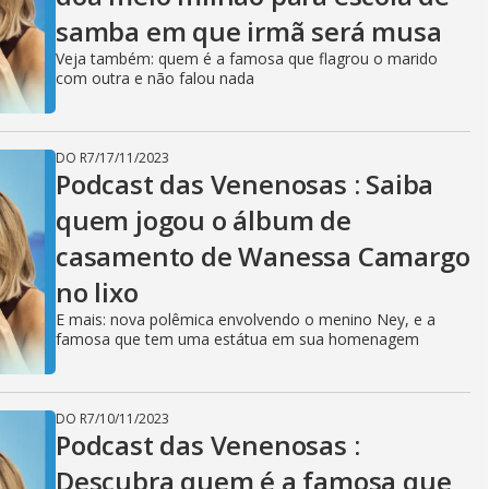
samba em que irmã será musa
Veja também: quem é a famosa que flagrou o marido
com outra e não falou nada
DO R7
/
17/11/2023
Podcast das Venenosas : Saiba
quem jogou o álbum de
casamento de Wanessa Camargo
no lixo
E mais: nova polêmica envolvendo o menino Ney, e a
famosa que tem uma estátua em sua homenagem
DO R7
/
10/11/2023
Podcast das Venenosas :
Descubra quem é a famosa que