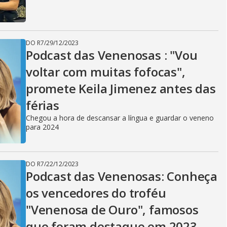
DO R7
/
29/12/2023
Podcast das Venenosas : "Vou
voltar com muitas fofocas",
promete Keila Jimenez antes das
férias
Chegou a hora de descansar a língua e guardar o veneno
para 2024
DO R7
/
22/12/2023
Podcast das Venenosas: Conheça
os vencedores do troféu
"Venenosa de Ouro", famosos
que foram destaque em 2023