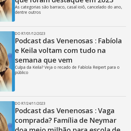
As categorias são barraco, casal ioiô, cancelado do ano,
dentre outros
DO R7
/
01/12/2023
Podcast das Venenosas : Fabíola
e Keila voltam com tudo na
semana que vem
Culpa da Keila? Veja o recado de Fabíola Reipert para o
público
DO R7
/
24/11/2023
Podcast das Venenosas : Vaga
comprada? Família de Neymar
doa meio milhão para escola de