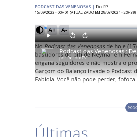
PODCAST DAS VENENOSAS
|
Do R7
15/09/2023 - 00H01
(ATUALIZADO EM
29/03/2024 - 20H39
)
A+
A-
L
o
a
d
P
V
A
e
l
o
v
d
No
Podcast das Venenosas
de hoje (15
a
l
a
:
y
t
n
0
a
ç
bastidores do piti de Neymar em Ferna
.
r
a
9
por
RecordTV
1
r
0
engana seguidores e não mostra o pro
0
1
%
s
0
e
s
Garçom do Balanço invade o Podcast da
g
e
u
g
n
u
Fabíola. Você não pode perder, fofoc
d
n
o
d
s
o
s
PODC
M
u
d
o
Últimas