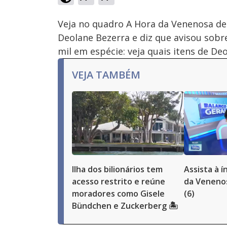
Ativar
Som
Veja no quadro A Hora da Venenosa de h
Deolane Bezerra e diz que avisou sobre
mil em espécie: veja quais itens de De
VEJA TAMBÉM
Ilha dos bilionários tem
Assista à 
acesso restrito e reúne
da Venenos
moradores como Gisele
(6)
Bündchen e Zuckerberg 🏝️