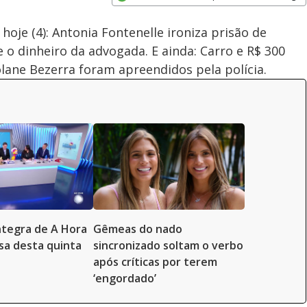
Velocidade
Opens in new window
oje (4): Antonia Fontenelle ironiza prisão de
 o dinheiro da advogada. E ainda: Carro e R$ 300
olane Bezerra foram apreendidos pela polícia.
íntegra de A Hora
Gêmeas do nado
a desta quinta
sincronizado soltam o verbo
após críticas por terem
‘engordado’