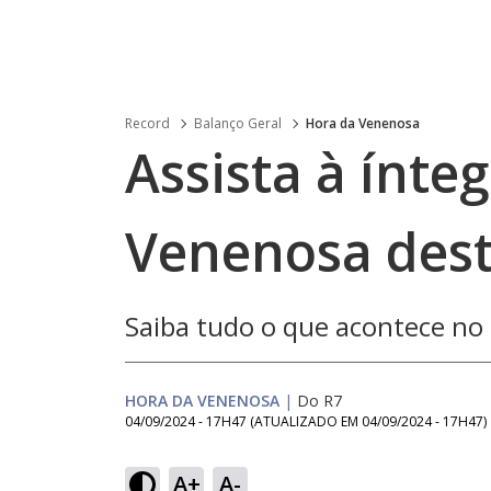
Record
Balanço Geral
Hora da Venenosa
Assista à ínte
Venenosa dest
Saiba tudo o que acontece n
HORA DA VENENOSA
|
Do R7
04/09/2024 - 17H47
(ATUALIZADO EM
04/09/2024 - 17H47
)
Loaded
:
4.94%
A+
A-