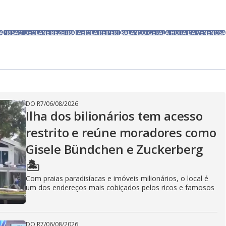
A
PRISÃO DEOLANE BEZERRA
FABÍOLA REIPERT
BALANÇO GERAL
A HORA DA VENENOSA
DO R7
/
06/08/2026
Ilha dos bilionários tem acesso
restrito e reúne moradores como
Gisele Bündchen e Zuckerberg
🏝️
Com praias paradisíacas e imóveis milionários, o local é
um dos endereços mais cobiçados pelos ricos e famosos
DO R7
/
06/08/2026