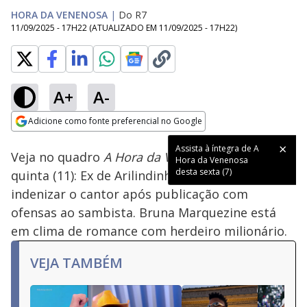
HORA DA VENENOSA
|
Do R7
11/09/2025 - 17H22
(ATUALIZADO EM
11/09/2025 - 17H22
)
A+
A-
Loaded
:
4.39%
Adicione como fonte preferencial no Google
Ativar
Som
Opens in new window
Assista à íntegra de A
Veja no quadro
A Hora da Venenosa
desta
Hora da Venenosa
desta sexta (7)
quinta (11): Ex de Arilindinho vai ter que
indenizar o cantor após publicação com
ofensas ao sambista. Bruna Marquezine está
em clima de romance com herdeiro milionário.
VEJA TAMBÉM