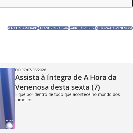
RENATO-LOMBARDI
ELEANDRO-PASSAIA
FABIOLA-REIPERT
A-HORA-DA-VENENOSA
DO R7
/
07/08/2026
Assista à íntegra de A Hora da
Venenosa desta sexta (7)
Fique por dentro de tudo que acontece no mundo dos
famosos