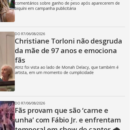
comentários sobre ganho de peso após aparecerem de
biquíni em campanha publicitária
DO R7
/
06/08/2026
Christiane Torloni não desgruda
da mãe de 97 anos e emociona
fãs
Atriz foi vista ao lado de Monah Delacy, que também é
artista, em um momento de cumplicidade
DO R7
/
06/08/2026
Fãs provam que são ‘carne e
unha’ com Fábio Jr. e enfrentam
temporal em show do cantor 🌧️