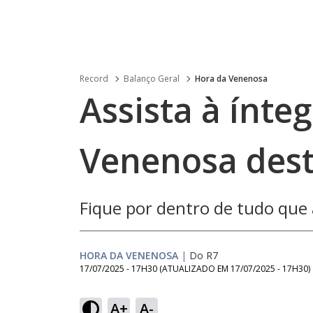
Record
Balanço Geral
Hora da Venenosa
Assista à ínte
Venenosa dest
Fique por dentro de tudo qu
HORA DA VENENOSA
|
Do R7
17/07/2025 - 17H30
(ATUALIZADO EM
17/07/2025 - 17H30
)
Loaded
:
2.92%
A+
A-