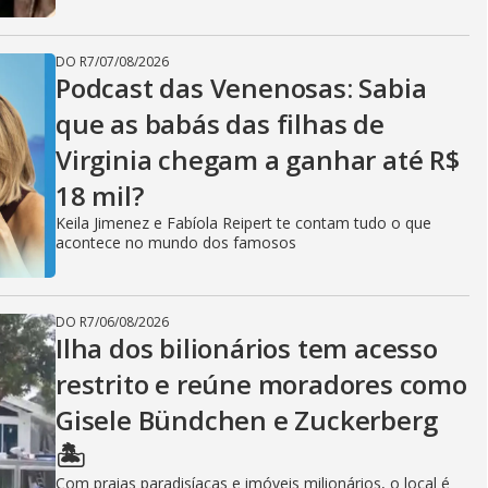
DO R7
/
07/08/2026
Podcast das Venenosas: Sabia
que as babás das filhas de
Virginia chegam a ganhar até R$
18 mil?
Keila Jimenez e Fabíola Reipert te contam tudo o que
acontece no mundo dos famosos
DO R7
/
06/08/2026
Ilha dos bilionários tem acesso
restrito e reúne moradores como
Gisele Bündchen e Zuckerberg
🏝️
Com praias paradisíacas e imóveis milionários, o local é