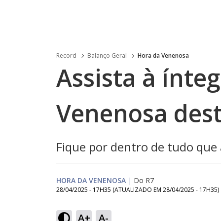
Record
Balanço Geral
Hora da Venenosa
Assista à ínte
Venenosa dest
Fique por dentro de tudo qu
HORA DA VENENOSA
|
Do R7
28/04/2025 - 17H35
(ATUALIZADO EM
28/04/2025 - 17H35
)
Loaded
:
3.79%
A+
A-