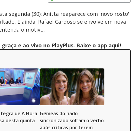
Subtitles
Velocidade
Opens in new window
ta segunda (30): Anitta reaparece com 'novo rosto'
ultado. E ainda: Rafael Cardoso se envolve em nova
 entenda o motivo.
graça e ao vivo no PlayPlus. Baixe o app
aqui!
íntegra de A Hora
Gêmeas do nado
a desta quinta
sincronizado soltam o verbo
após críticas por terem