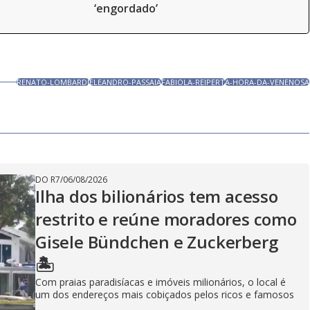
‘engordado’
RENATO-LOMBARDI
ELEANDRO-PASSAIA
FABIOLA-REIPERT
A-HORA-DA-VENENOSA
DO R7
/
06/08/2026
Ilha dos bilionários tem acesso
restrito e reúne moradores como
Gisele Bündchen e Zuckerberg
🏝️
Com praias paradisíacas e imóveis milionários, o local é
um dos endereços mais cobiçados pelos ricos e famosos