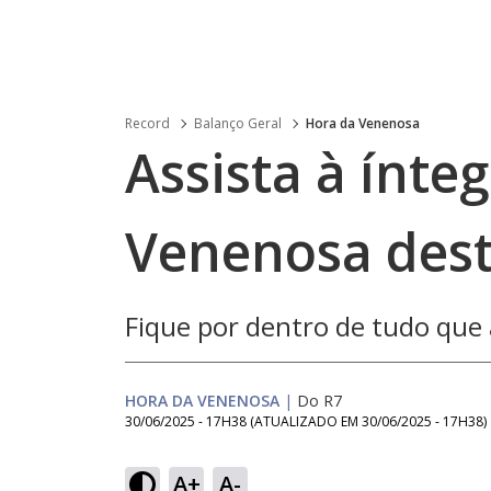
Record
Balanço Geral
Hora da Venenosa
Assista à ínte
Venenosa dest
Fique por dentro de tudo qu
HORA DA VENENOSA
|
Do R7
30/06/2025 - 17H38
(ATUALIZADO EM
30/06/2025 - 17H38
)
Loaded
:
3.71%
A+
A-