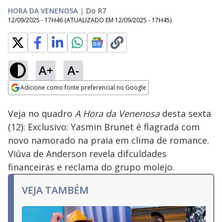
HORA DA VENENOSA
|
Do R7
12/09/2025 - 17H46
(ATUALIZADO EM
12/09/2025 - 17H45
)
A+
A-
Loaded
:
4.69%
Adicione como fonte preferencial no Google
Ativar
Som
Opens in new window
Veja no quadro
A Hora da Venenosa
desta sexta
(12): Exclusivo: Yasmin Brunet é flagrada com
novo namorado na praia em clima de romance.
Viúva de Anderson revela difculdades
financeiras e reclama do grupo molejo.
VEJA TAMBÉM