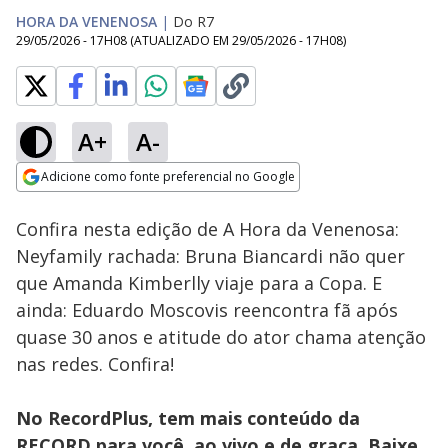
HORA DA VENENOSA
|
Do R7
29/05/2026 - 17H08
(ATUALIZADO EM
29/05/2026 - 17H08
)
A+
A-
Loaded
:
3.80%
Adicione como fonte preferencial no Google
Ativar
Som
Opens in new window
Confira nesta edição de A Hora da Venenosa:
Neyfamily rachada: Bruna Biancardi não quer
que Amanda Kimberlly viaje para a Copa. E
ainda: Eduardo Moscovis reencontra fã após
quase 30 anos e atitude do ator chama atenção
nas redes. Confira!
No RecordPlus, tem mais conteúdo da
RECORD para você, ao vivo e de graça. Baixe