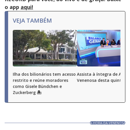
o app
aqui!
VEJA TAMBÉM
Ilha dos bilionários tem acesso
Assista à íntegra de A Ho
restrito e reúne moradores
Venenosa desta quinta (6
como Gisele Bündchen e
Zuckerberg 🏝️
A-HORA-DA-VENENOSA