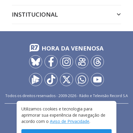
INSTITUCIONAL
HORA DA VENENOSA
Todos os direitos reservados - 2009-
2026
- Rádio e Televisão Record S.A
Utilizamos cookies e tecnologia para
CARREIRA
FALE CONOSCO
PRIVACIDADE
aprimorar sua experiência de navegação de
TERMOS E CONDIÇÕES DE USO
acordo com o
Aviso de Privacidade
.