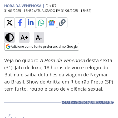
HORA DA VENENOSA
|
Do R7
31/01/2025 - 18H52
(ATUALIZADO EM
31/01/2025 - 18H52
)
A+
A-
Loaded
:
3.80%
Adicione como fonte preferencial no Google
Ativar
Som
Opens in new window
Veja no quadro
A Hora da Venenosa
desta sexta
(31): Jato de luxo, 18 horas de voo e relógio do
Batman: saiba detalhes da viagem de Neymar
ao Brasil. Show de Anitta em Ribeirão Preto (SP)
tem furto, roubo e caso de violência sexual.
HORA DA VENENOSA
FABÍOLA REIPERT