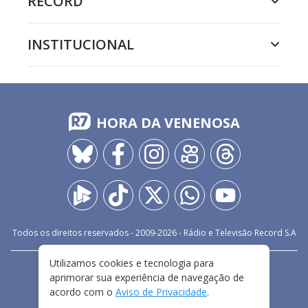
RECORD
INSTITUCIONAL
HORA DA VENENOSA
Todos os direitos reservados - 2009-
2026
- Rádio e Televisão Record S.A
Utilizamos cookies e tecnologia para
CARREIRA
FALE CONOSCO
PRIVACIDADE
aprimorar sua experiência de navegação de
TERMOS E CONDIÇÕES DE USO
acordo com o
Aviso de Privacidade
.