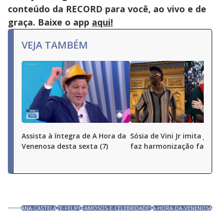
conteúdo da RECORD para você, ao vivo e de
graça. Baixe o app
aqui!
VEJA TAMBÉM
Assista à íntegra de A Hora da
Sósia de Vini Jr imita joga
Venenosa desta sexta (7)
faz harmonização facial
ANA-CASTELA
ZE-FELIPE
FAMOSOS-E-CELEBRIDADES
A-HORA-DA-VENENOSA