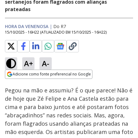
sertanejos foram flagrados com alianças
prateadas
HORA DA VENENOSA
|
Do R7
15/10/2025 - 16H22
(ATUALIZADO EM
15/10/2025 - 16H22
)
A+
A-
Loaded
:
44.18%
Adicione como fonte preferencial no Google
Ativar
Som
Opens in new window
Pegou na mão e assumiu? É o que parece! Não é
de hoje que Zé Felipe e Ana Castela estão para
cima e para baixo juntos e até postaram fotos
“abraçadinhos” nas redes sociais. Mas, agora,
foram flagrados usando alianças prateadas na
mão esquerda. Os artistas publicaram uma foto