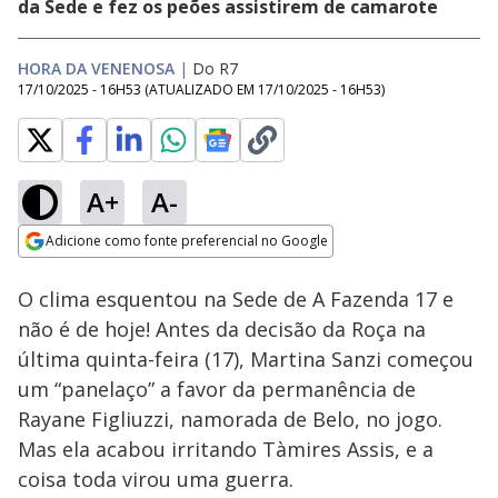
da Sede e fez os peões assistirem de camarote
HORA DA VENENOSA
|
Do R7
17/10/2025 - 16H53
(ATUALIZADO EM
17/10/2025 - 16H53
)
A+
A-
Loaded
:
58.23%
Adicione como fonte preferencial no Google
Ativar
Som
Opens in new window
O clima esquentou na Sede de A Fazenda 17 e
não é de hoje! Antes da decisão da Roça na
última quinta-feira (17), Martina Sanzi começou
um “panelaço” a favor da permanência de
Rayane Figliuzzi, namorada de Belo, no jogo.
Mas ela acabou irritando Tàmires Assis, e a
coisa toda virou uma guerra.