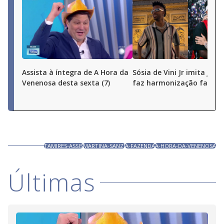
Assista à íntegra de A Hora da
Sósia de Vini Jr imita joga
Venenosa desta sexta (7)
faz harmonização facial
TAMIRES-ASSIS
MARTINA-SANZI
A-FAZENDA
A-HORA-DA-VENENOSA
Últimas