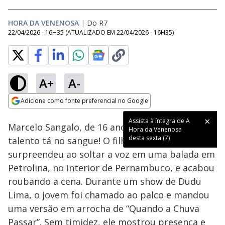
HORA DA VENENOSA
|
Do R7
22/04/2026 - 16H35
(ATUALIZADO EM
22/04/2026 - 16H35
)
A+
A-
Loaded
:
86.78%
Adicione como fonte preferencial no Google
Subtitles
Ativar
Som
Opens in new window
Assista à íntegra de A
Marcelo Sangalo, de 16 anos, mostrou que o
Hora da Venenosa
desta sexta (7)
talento tá no sangue! O filho de Ivete Sangalo
surpreendeu ao soltar a voz em uma balada em
Petrolina, no interior de Pernambuco, e acabou
roubando a cena. Durante um show de Dudu
Lima, o jovem foi chamado ao palco e mandou
uma versão em arrocha de “Quando a Chuva
Passar”. Sem timidez, ele mostrou presença e