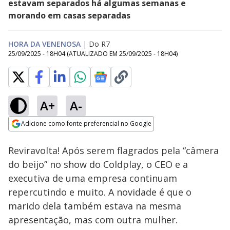
estavam separados há algumas semanas e
morando em casas separadas
HORA DA VENENOSA
|
Do R7
25/09/2025 - 18H04
(ATUALIZADO EM
25/09/2025 - 18H04
)
A+
A-
Loaded
:
100.00%
Adicione como fonte preferencial no Google
Ativar
Som
Opens in new window
Reviravolta! Após serem flagrados pela “câmera
do beijo” no show do Coldplay, o CEO e a
executiva de uma empresa continuam
repercutindo e muito. A novidade é que o
marido dela também estava na mesma
apresentação, mas com outra mulher.