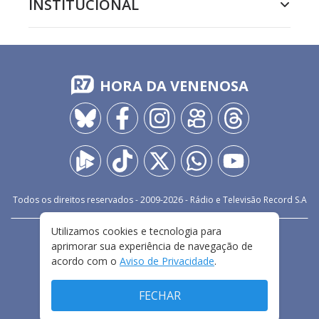
INSTITUCIONAL
HORA DA VENENOSA
Todos os direitos reservados - 2009-
2026
- Rádio e Televisão Record S.A
Utilizamos cookies e tecnologia para
CARREIRA
FALE CONOSCO
PRIVACIDADE
aprimorar sua experiência de navegação de
TERMOS E CONDIÇÕES DE USO
acordo com o
Aviso de Privacidade
.
FECHAR