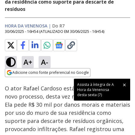
da residência como suporte para descarte de
resíduos
HORA DA VENENOSA
|
Do R7
30/06/2025 - 16H54
(ATUALIZADO EM
30/06/2025 - 16H54
)
A+
A-
Loaded
:
58.86%
Adicione como fonte preferencial no Google
Subtitles
Ativar
Som
Opens in new window
Assista à íntegra de A
O ator Rafael Cardoso está enfrentando um
Hora da Venenosa
desta sexta (7)
novo processo, desta vez movido pela vizinha.
Ela pede R$ 30 mil por danos morais e materiais
por uso do muro de sua residência como
suporte para descarte de resíduos orgânicos,
provocando infiltrações. Rafael registrou uma