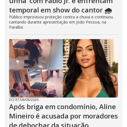
unha’ com Fábio Jr. e enfrentam
temporal em show do cantor 🌧️
Público improvisou proteção contra a chuva e continuou
cantando durante apresentação em João Pessoa, na
Paraíba
DO R7
/
06/08/2026
Após briga em condomínio, Aline
Mineiro é acusada por moradores
de debochar da situação