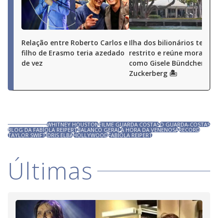
Relação entre Roberto Carlos e
Ilha dos bilionários tem a
filho de Erasmo teria azedado
restrito e reúne morador
de vez
como Gisele Bündchen e
Zuckerberg 🏝️
WHITNEY HOUSTON
FILME GUARDA COSTAS
O GUARDA-COSTAS
BLOG DA FABÍOLA REIPERT
BALANCO GERAL
A HORA DA VENENOSA
RECORD
TAYLOR SWIFT
IDRIS ELBA
HOLLYWOOD
FABÍOLA REIPERT
Últimas