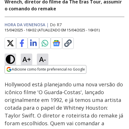
Wrench, diretor do filme da The Eras Tour, assumir
o comando do remake
HORA DA VENENOSA
|
Do R7
15/04/2025 - 16H32
(ATUALIZADO EM
15/04/2025 - 16H31
)
A+
A-
Loaded
:
23.00%
Adicione como fonte preferencial no Google
Subtitles
Ativar
Som
Opens in new window
Hollywood está planejando uma nova versão do
icônico filme 'O Guarda-Costas', lançado
originalmente em 1992, e já temos uma artista
cotada para o papel de Whitney Houston:
Taylor Swift. O diretor e roteirista do remake já
foram escolhidos. Quem vai comandar a