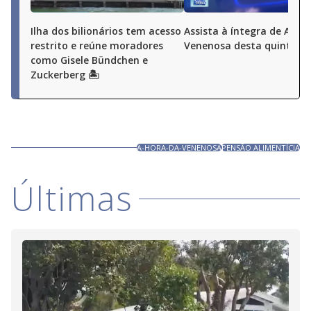
Ilha dos bilionários tem acesso
Assista à íntegra de A Ho
restrito e reúne moradores
Venenosa desta quinta (6
como Gisele Bündchen e
Zuckerberg 🏝️
A-HORA-DA-VENENOSA
PENSÃO ALIMENTÍCIA
Últimas