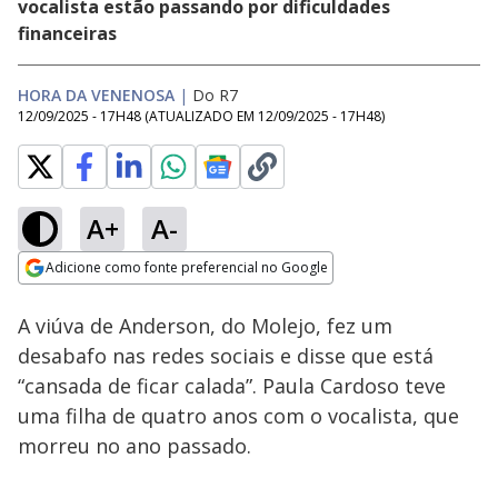
vocalista estão passando por dificuldades
financeiras
HORA DA VENENOSA
|
Do R7
12/09/2025 - 17H48
(ATUALIZADO EM
12/09/2025 - 17H48
)
A+
A-
Loaded
:
53.08%
Adicione como fonte preferencial no Google
Subtitles
Ativar
Som
Opens in new window
A viúva de Anderson, do Molejo, fez um
desabafo nas redes sociais e disse que está
“cansada de ficar calada”. Paula Cardoso teve
uma filha de quatro anos com o vocalista, que
morreu no ano passado.