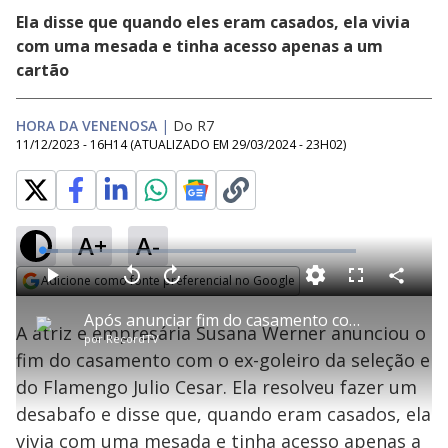
Ela disse que quando eles eram casados, ela vivia
com uma mesada e tinha acesso apenas a um
cartão
HORA DA VENENOSA
|
Do R7
11/12/2023 - 16H14
(ATUALIZADO EM
29/03/2024 - 23H02
)
A+
A-
L
o
a
Adicione como fonte preferencial no Google
d
C
P
V
A
P
F
e
o
l
o
v
u
Opens in new window
d
m
a
l
a
l
:
Após anunciar fim do casamento com Julio Cesar, Susana Werner compara caso dela ao de Ana Hickmann
p
y
t
n
l
5
A atriz e empresária Susana Werner anunciou o
a
a
ç
s
.
por
RecordTV
r
r
a
c
0
t
1
r
l
r
4
fim do casamento com o ex-goleiro da seleção e
i
0
1
e
%
l
s
0
e
h
do Flamengo Julio Cesar. Ela resolveu fazer um
e
s
n
a
g
e
r
u
g
desabafo e disse que, quando eram casados, ela
n
u
a
d
n
o
d
vivia com uma mesada e tinha acesso apenas a
s
o