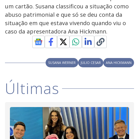
s
um cartão. Susana classificou a situação como
y
abuso patrimonial e que só se deu conta da
situação em que estava vivendo quando viu o
M
V
u
d
caso da apresentadora Ana Hickmann.
o
i
SUSANA WERNER
JULIO CESAR
ANA HICKMANN
d
Últimas
e
o