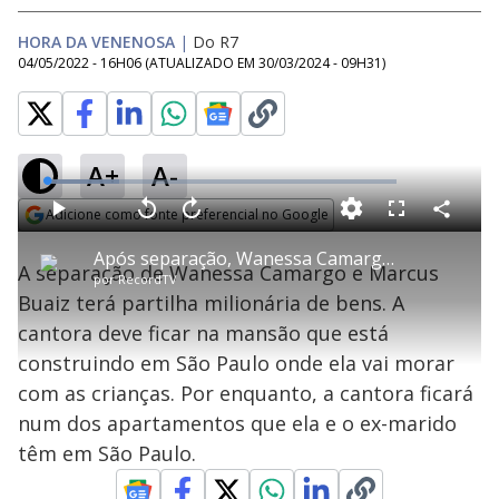
HORA DA VENENOSA
|
Do R7
04/05/2022 - 16H06
(ATUALIZADO EM
30/03/2024 - 09H31
)
A+
A-
L
o
a
Adicione como fonte preferencial no Google
d
C
P
V
A
P
F
e
o
l
o
v
u
Opens in new window
d
m
a
l
a
l
:
Após separação, Wanessa Camargo deve ficar com mansão que está construindo em SP
p
y
t
n
l
2
A separação de Wanessa Camargo e Marcus
a
a
ç
s
0
por
RecordTV
r
r
a
c
.
t
1
r
l
r
6
Buaiz terá partilha milionária de bens. A
i
0
1
e
8
l
s
0
e
%
h
cantora deve ficar na mansão que está
e
s
n
a
g
e
r
u
g
construindo em São Paulo onde ela vai morar
n
u
a
d
n
o
d
com as crianças. Por enquanto, a cantora ficará
s
o
s
num dos apartamentos que ela e o ex-marido
y
têm em São Paulo.
M
u