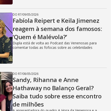
DO R7
/
09/05/2026
Fabíola Reipert e Keila Jimenez
reagem à semana dos famosos:
‘Quem é Malévola?’
Dupla está de volta ao Podcast das Venenosas para
comentar todas as fofocas sobre as celebridades
DO R7
/
08/05/2026
Sandy, Rihanna e Anne
Hathaway no Balanço Geral?
Saiba tudo sobre esse encontro
de milhões
A apresentadora do quadro A Hora da Venenosa e a