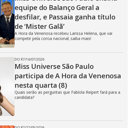
V
equipe do Balanço Geral a
desfilar, e Passaia ganha título
i
de ‘Mister Galã’
A Hora da Venenosa recebeu Larissa Helena, que vai
d
competir pela coroa nacional; saiba mais!
DO R7
/
16/07/2026
e
Miss Universe São Paulo
participa de A Hora da Venenosa
nesta quarta (8)
o
Quais serão as perguntas que Fabíola Reipert fará para a
candidata?
DO R7
/
27/05/2026