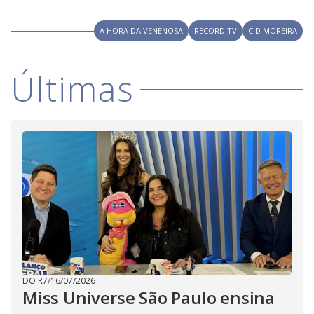
V
o
i
A HORA DA VENENOSA
RECORD TV
CID MOREIRA
d
Últimas
e
o
DO R7
/
16/07/2026
Miss Universe São Paulo ensina