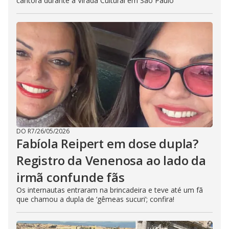
cantora durante a Virada Cultural em São Paulo
DO R7
/
26/05/2026
Fabíola Reipert em dose dupla?
Registro da Venenosa ao lado da
irmã confunde fãs
Os internautas entraram na brincadeira e teve até um fã
que chamou a dupla de ‘gêmeas sucuri’; confira!