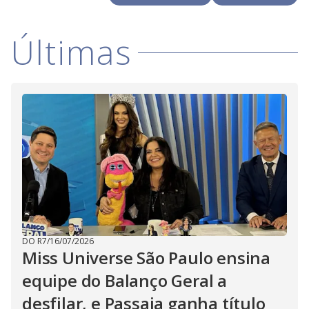
i
Últimas
d
e
o
DO R7
/
16/07/2026
Miss Universe São Paulo ensina
equipe do Balanço Geral a
desfilar, e Passaia ganha título