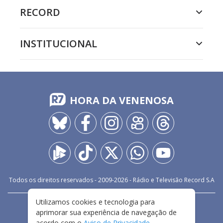
RECORD
INSTITUCIONAL
HORA DA VENENOSA
Todos os direitos reservados - 2009-
2026
- Rádio e Televisão Record S.A
Utilizamos cookies e tecnologia para
CARREIRA
FALE CONOSCO
PRIVACIDADE
aprimorar sua experiência de navegação de
TERMOS E CONDIÇÕES DE USO
acordo com o
Aviso de Privacidade
.