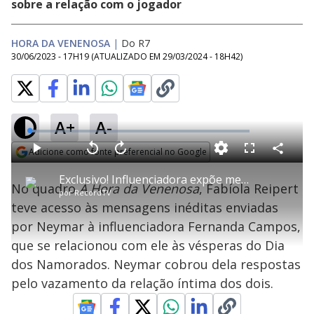
sobre a relação com o jogador
HORA DA VENENOSA
|
Do R7
30/06/2023 - 17H19
(ATUALIZADO EM
29/03/2024 - 18H42
)
A+
A-
L
o
a
Adicione como fonte preferencial no Google
d
C
P
V
A
P
F
e
o
l
o
v
u
Opens in new window
d
m
a
l
a
l
:
Exclusivo! Influenciadora expõe mensagens de Neymar após polêmica sobre traição
p
y
t
n
l
2
No quadro
A Hora da Venenosa
, Fabíola Reipert
a
a
ç
s
.
por
RecordTV
r
r
a
c
7
t
1
r
l
r
6
teve acesso às mensagens inéditas enviadas
i
0
1
e
%
l
s
0
e
h
por Neymar à influenciadora Fernanda Campos,
e
s
n
a
g
e
r
u
g
que se relacionou com ele às vésperas do Dia
n
u
a
d
n
o
d
dos Namorados. Neymar cobrou dela respostas
s
o
s
pelo vazamento da relação íntima dos dois.
y