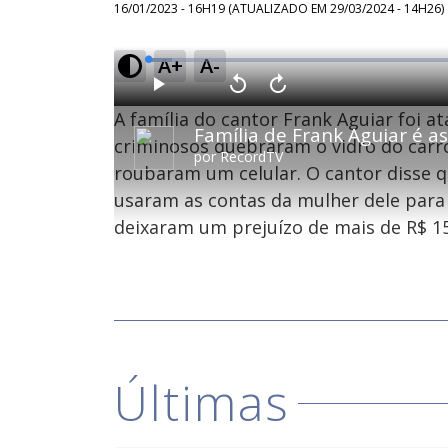
16/01/2023 - 16H19
(ATUALIZADO EM
29/03/2024 - 14H26
)
A+
A-
L
o
a
d
P
V
A
e
l
o
v
d
A família do cantor Frank Aguiar foi a
a
l
a
:
Família de Frank Aguiar é a
y
t
n
3
a
ç
criminosos quebraram o vidro do carro
.
r
a
6
por
RecordTV
1
r
9
roubaram um celular. O cantor disse 
0
1
%
s
0
e
s
usaram as contas da mulher dele para
g
e
u
g
n
u
deixaram um prejuízo de mais de R$ 15
d
n
o
d
s
o
s
M
u
d
o
Últimas