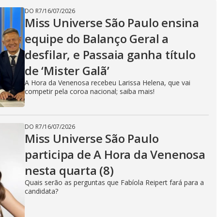
V
DO R7
/
16/07/2026
Miss Universe São Paulo ensina
i
equipe do Balanço Geral a
desfilar, e Passaia ganha título
d
de ‘Mister Galã’
A Hora da Venenosa recebeu Larissa Helena, que vai
competir pela coroa nacional; saiba mais!
e
DO R7
/
16/07/2026
Miss Universe São Paulo
o
participa de A Hora da Venenosa
nesta quarta (8)
Quais serão as perguntas que Fabíola Reipert fará para a
candidata?