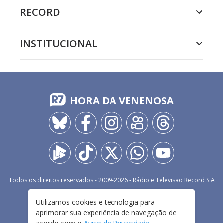
RECORD
INSTITUCIONAL
HORA DA VENENOSA
Todos os direitos reservados - 2009-
2026
- Rádio e Televisão Record S.A
Utilizamos cookies e tecnologia para
CARREIRA
FALE CONOSCO
PRIVACIDADE
aprimorar sua experiência de navegação de
TERMOS E CONDIÇÕES DE USO
acordo com o
Aviso de Privacidade
.