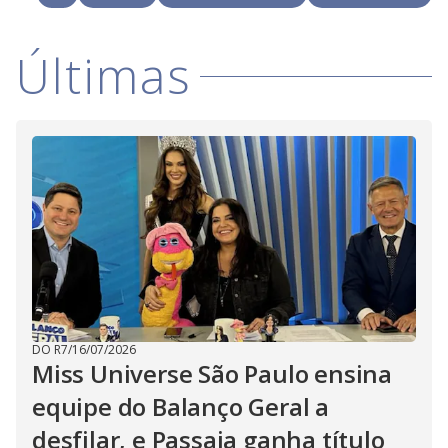
i
Últimas
d
e
o
DO R7
/
16/07/2026
Miss Universe São Paulo ensina
equipe do Balanço Geral a
desfilar, e Passaia ganha título