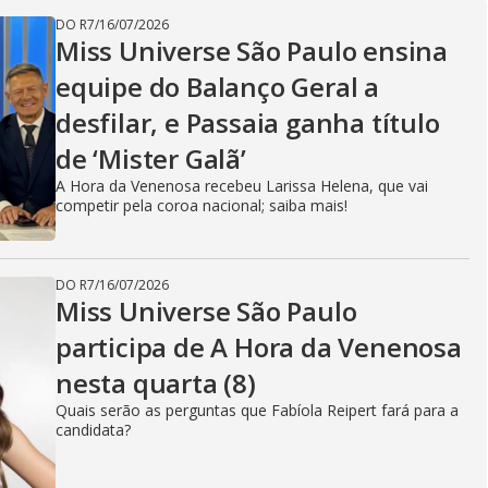
V
DO R7
/
16/07/2026
Miss Universe São Paulo ensina
i
equipe do Balanço Geral a
desfilar, e Passaia ganha título
d
de ‘Mister Galã’
A Hora da Venenosa recebeu Larissa Helena, que vai
competir pela coroa nacional; saiba mais!
e
DO R7
/
16/07/2026
Miss Universe São Paulo
o
participa de A Hora da Venenosa
nesta quarta (8)
Quais serão as perguntas que Fabíola Reipert fará para a
candidata?