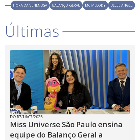
V
o
HORA DA VENENOSA
BALANÇO GERAL
MC MELODY
BELLE ANGEL
i
Últimas
d
e
o
DO R7
/
16/07/2026
Miss Universe São Paulo ensina
equipe do Balanço Geral a