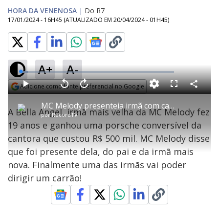
HORA DA VENENOSA
|
Do R7
17/01/2024 - 16H45
(ATUALIZADO EM
20/04/2024 - 01H45
)
A+
A-
L
o
a
Adicione como fonte preferencial no Google
d
C
P
V
A
P
F
e
o
l
o
v
u
Opens in new window
d
m
a
l
a
l
:
MC Melody presenteia irmã com carro de mais de R$ 500 mil
p
y
t
n
l
4
A Bella Angel, irmã mais velha da MC Melody fez
a
a
ç
s
.
por
RecordTV
r
r
a
c
7
t
1
r
l
r
9
19 anos e ganhou uma porsche conversível da
i
0
1
e
%
l
s
0
e
h
cantora que custou R$ 500 mil. MC Melody disse
e
s
n
a
g
e
r
u
g
que foi presente dela, do pai e da irmã mais
n
u
a
d
n
o
d
nova. Finalmente uma das irmãs vai poder
s
o
s
dirigir um carrão!
y
M
u
d