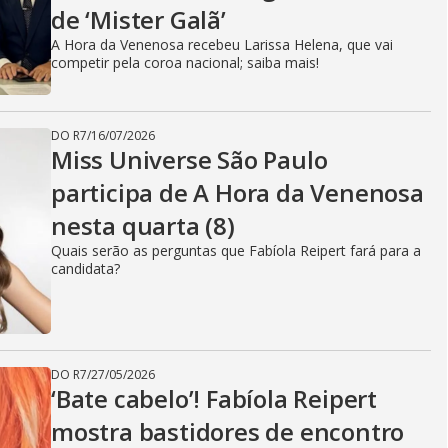
i
de ‘Mister Galã’
A Hora da Venenosa recebeu Larissa Helena, que vai
d
competir pela coroa nacional; saiba mais!
DO R7
/
16/07/2026
e
Miss Universe São Paulo
participa de A Hora da Venenosa
nesta quarta (8)
o
Quais serão as perguntas que Fabíola Reipert fará para a
candidata?
DO R7
/
27/05/2026
‘Bate cabelo’! Fabíola Reipert
mostra bastidores de encontro