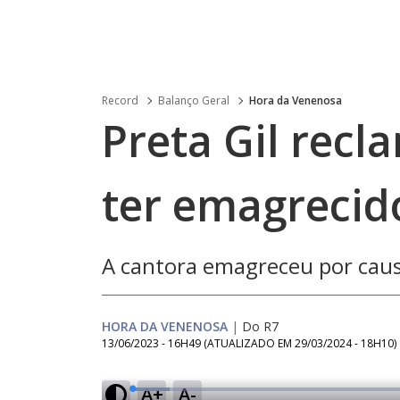
Record
Balanço Geral
Hora da Venenosa
Preta Gil recl
ter emagrecid
A cantora emagreceu por cau
HORA DA VENENOSA
|
Do R7
13/06/2023 - 16H49
(ATUALIZADO EM
29/03/2024 - 18H10
)
A+
A-
L