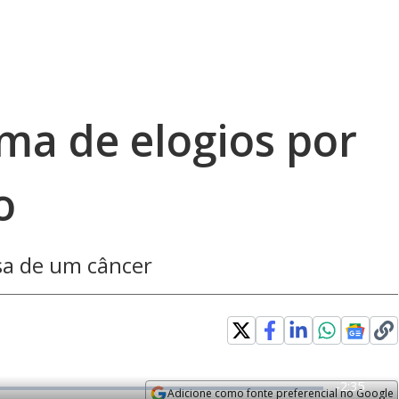
ama de elogios por
o
sa de um câncer
R
-
2:35
Adicione como fonte preferencial no Google