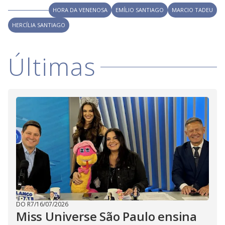
i
HORA DA VENENOSA
EMÍLIO SANTIAGO
MARCIO TADEU
HERCÍLIA SANTIAGO
d
Últimas
e
o
DO R7
/
16/07/2026
Miss Universe São Paulo ensina