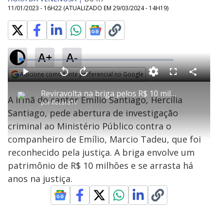
11/01/2023 - 16H22
(ATUALIZADO EM
29/03/2024 - 14H19
)
A+
A-
L
o
a
Adicione como fonte preferencial no Google
d
C
P
V
A
P
F
e
o
l
o
v
u
Opens in new window
d
m
a
l
a
l
:
Reviravolta na briga pelos R$ 10 milhões deixados por Emílio Santiago
p
y
t
n
l
2
A irmã do cantor Emílio Santiago, Hercília
a
a
ç
s
.
por
RecordTV
r
r
a
c
6
t
1
r
l
r
2
Santiago, pede abertura de investigação
i
0
1
e
%
l
s
0
e
h
criminal ao Ministério Público contra o
e
s
n
a
g
e
r
u
g
companheiro de Emílio, Marcio Tadeu, que foi
n
u
a
d
n
o
d
reconhecido pela justiça. A briga envolve um
s
o
s
patrimônio de R$ 10 milhões e se arrasta há
y
anos na justiça.
M
V
u
d
o