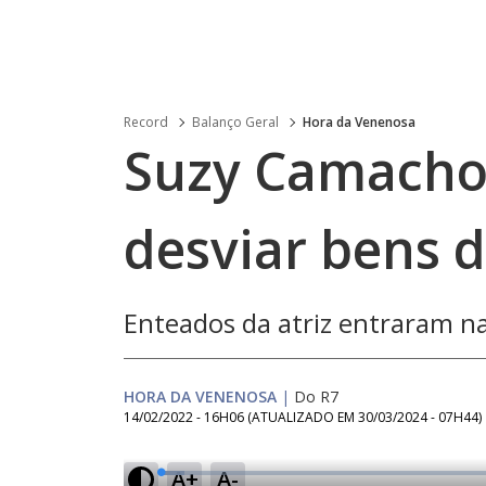
Record
Balanço Geral
Hora da Venenosa
Suzy Camacho
desviar bens d
Enteados da atriz entraram na 
HORA DA VENENOSA
|
Do R7
14/02/2022 - 16H06
(ATUALIZADO EM
30/03/2024 - 07H44
)
A+
A-
L