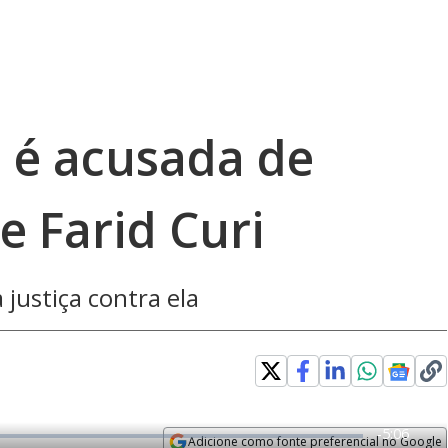
 é acusada de
e Farid Curi
justiça contra ela
R
-
5:06
Adicione como fonte preferencial no Google