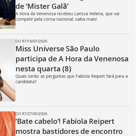
i
de ‘Mister Galã’
A Hora da Venenosa recebeu Larissa Helena, que vai
d
competir pela coroa nacional; saiba mais!
DO R7
/
16/07/2026
e
Miss Universe São Paulo
participa de A Hora da Venenosa
nesta quarta (8)
o
Quais serão as perguntas que Fabíola Reipert fará para a
candidata?
DO R7
/
27/05/2026
‘Bate cabelo’! Fabíola Reipert
mostra bastidores de encontro